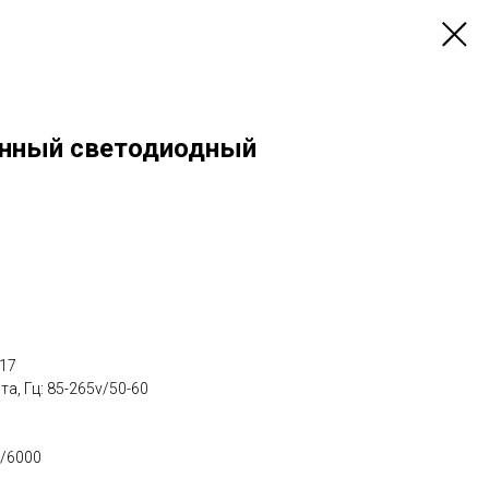
нный светодиодный
17
а, Гц: 85-265v/50-60
1
0/6000