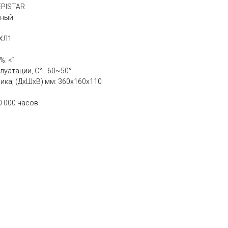
EPISTAR
нный
УХЛ1
%: <1
уатации, С°: -60~50°
ика, (ДхШхВ) мм: 360x160x110
0 000 часов